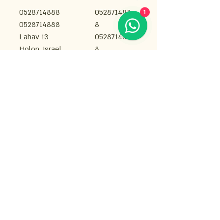
1
0528714888
052871488
0528714888
8
Lahav 13
052871488
Holon, Israel
8
Lahav 13
Holon,
Israel
avivaviv11211@gmail.com
avivaviv11211@gmail.com
Privacy Policy